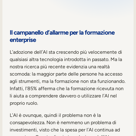
Sales Enablement
Formazione sulla compliance
Formazione frontline
Il campanello d’allarme per la formazione
enterprise
Formazione esterna
L’adozione dell’AI sta crescendo più velocemente di
qualsiasi altra tecnologia introdotta in passato. Ma la
Customer Education
nostra ricerca più recente evidenzia una realtà
Partner Enablement
scomoda: la maggior parte delle persone ha accesso
agli strumenti, ma la formazione non sta funzionando.
Formazione per associazioni e membri
Infatti, l’85% afferma che la formazione ricevuta non
li aiuta a comprendere davvero o utilizzare l’AI nel
Skills Intelligence
proprio ruolo.
Pianificazione delle competenze
L’AI è ovunque, quindi il problema non è la
consapevolezza. Non è nemmeno un problema di
Upskilling e Reskilling
investimenti, visto che la spesa per l’AI continua ad