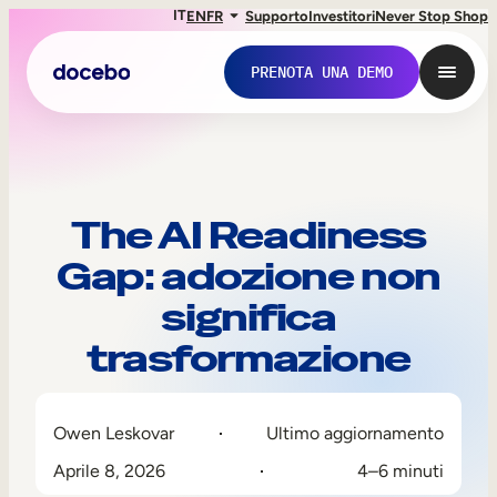
IT
EN
FR
Supporto
Investitori
Never Stop Shop
PRENOTA UNA DEMO
The AI Readiness
Gap: adozione non
significa
trasformazione
Formazione interna
Owen Leskovar
Ultimo aggiornamento
Onboarding dei dipendenti
Aprile 8, 2026
4–6 minuti
Sviluppo delle competenze