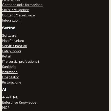
Gestione della formazione
Skills Intelligence
Content Marketplace
Integrazioni
Settori
Software
Manifatturiero
Servizi finanziari
Enti pubblici
Retail
IT e servizi professionali
Sanitario
Istruzione
Hospitality
Ristorazione
AI
AgentHub
Enterprise Knowledge
MCP