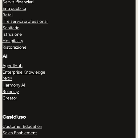
Servizi finanziari
Enti pubblici
Retail
IT e servizi professionali
Sanitario
Istruzione
Hospitality
Ristorazione
AI
AgentHub
Enterprise Knowledge
MCP
Harmony AI
Roleplay
Creator
Casi d’uso
Customer Education
Sales Enablement