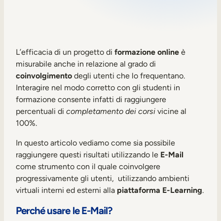
Sales Enablement
Formazione sulla compliance
Formazione frontline
L’efficacia di un progetto di
formazione online
è
misurabile anche in relazione al grado di
coinvolgimento
degli utenti che lo frequentano.
Formazione esterna
Interagire nel modo corretto con gli studenti in
formazione consente infatti di raggiungere
Customer Education
percentuali di
completamento dei corsi
vicine al
Partner Enablement
100%.
Formazione per associazioni e membri
In questo articolo vediamo come sia possibile
raggiungere questi risultati utilizzando le
E-Mail
come strumento con il quale coinvolgere
Skills Intelligence
progressivamente gli utenti, utilizzando ambienti
Pianificazione delle competenze
virtuali interni ed esterni alla
piattaforma E-Learning
.
Upskilling e Reskilling
Perché usare le E-Mail?