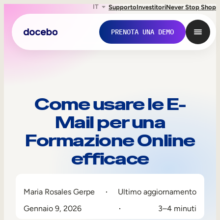
IT
Supporto
Investitori
Never Stop Shop
PRENOTA UNA DEMO
Come usare le E-
Mail per una
Formazione Online
efficace
Formazione interna
Maria Rosales Gerpe
Ultimo aggiornamento
Onboarding dei dipendenti
Gennaio 9, 2026
3–4 minuti
Sviluppo delle competenze