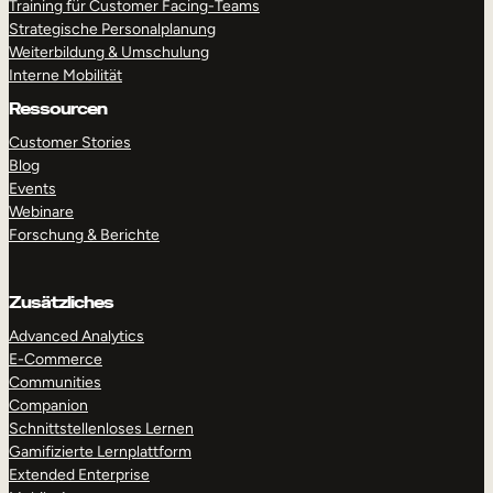
Training für Customer Facing-Teams
Strategische Personalplanung
Weiterbildung & Umschulung
Interne Mobilität
Ressourcen
Customer Stories
Blog
Events
Webinare
Forschung & Berichte
Zusätzliches
Advanced Analytics
E-Commerce
Communities
Companion
Schnittstellenloses Lernen
Gamifizierte Lernplattform
Extended Enterprise