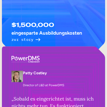
$1,500,000
eingesparte Ausbildungskosten
zur story
Patty Costley
Director of L&D at PowerDMS
„Sobald es eingerichtet ist, muss ich
nichts mehr tun. Es funktioniert