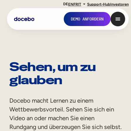
DE
EN
FR
IT
Support-Hub
Investoren
DEMO ANFORDERN
Sehen, um zu
glauben
Docebo macht Lernen zu einem
Interne Weiterbildung
Wettbewerbsvorteil. Sehen Sie sich ein
Onboarding von Mitarbeitern
Video an oder machen Sie einen
Rundgang und überzeugen Sie sich selbst.
Mitarbeiterausbildung