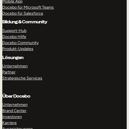
Mobile App
Docebo für Microsoft Teams
Docebo für Salesforce
Bildung & Community
Support-Hub
RUNDGANG MACHEN
DEMO ANFORDERN
Docebo Hilfe
Docebo Community
Produkt-Updates
Lösungen
Unternehmen
Partner
Strategische Services
Über Docebo
Unternehmen
Brand Center
Investoren
Karriere
Auszeichnungen