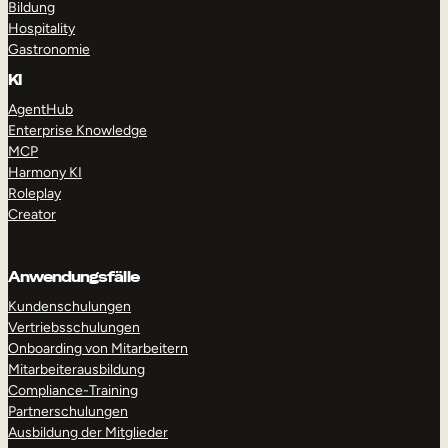
Bildung
Hospitality
Gastronomie
KI
AgentHub
Enterprise Knowledge
MCP
Harmony KI
Roleplay
Creator
Anwendungsfälle
Kundenschulungen
Vertriebsschulungen
Onboarding von Mitarbeitern
Mitarbeiterausbildung
Compliance-Training
Partnerschulungen
Ausbildung der Mitglieder