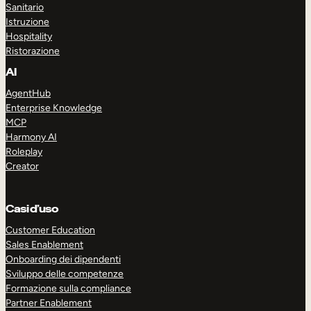
Sanitario
Istruzione
Hospitality
Ristorazione
AI
AgentHub
Enterprise Knowledge
MCP
Harmony AI
Roleplay
Creator
Casi d’uso
Customer Education
Sales Enablement
Onboarding dei dipendenti
Sviluppo delle competenze
Formazione sulla compliance
Partner Enablement