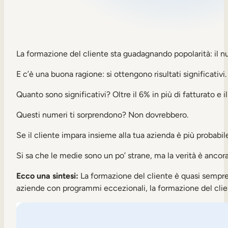
Sales Enablement
Formazione sulla compliance
Formazione frontline
La formazione del cliente sta guadagnando popolarità: il n
E c’è una buona ragione: si ottengono risultati significativi.
Formazione esterna
Quanto sono significativi? Oltre il 6% in più di fatturato e i
Customer Education
Questi numeri ti sorprendono? Non dovrebbero.
Partner Enablement
Se il cliente impara insieme alla tua azienda è più probabil
Formazione per associazioni e membri
Si sa che le medie sono un po’ strane, ma la verità è ancor
Skills Intelligence
Ecco una sintesi:
La formazione del cliente è quasi sempre
aziende con programmi eccezionali, la formazione del clien
Pianificazione delle competenze
Upskilling e Reskilling